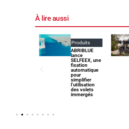
À lire aussi
Événements
,
Produits
Produits
ABRIBLUE
lance
Poolstar
SELFEEX, une
quipe le
fixation
Centre
automatique
Aquatique
pour
Olympique
simplifier
avec ses
l’utilisation
pompes à
des volets
chaleur
immergés
Poolex
MegaLine Fi