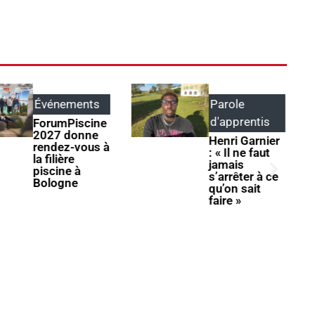
Événements
Parole
d'apprentis
ForumPiscine
2027 donne
Henri Garnier
rendez-vous à
: « Il ne faut
la filière
jamais
piscine à
s’arrêter à ce
Bologne
qu’on sait
faire »