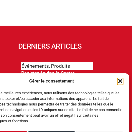
DERNIERS ARTICLES
Événements
,
Produits
Poolstar équipe le Centre
Aquatique Olympique avec ses
Gérer le consentement
pompes à chaleur Poolex
MegaLine Fi
les meilleures expériences, nous utilisons des technologies telles que les
r stocker et/ou accéder aux informations des appareils. Le fait de
Produits
ces technologies nous permettra de traiter des données telles que le
 de navigation ou les ID uniques sur ce site. Le fait de ne pas consentir
ABRIBLUE lance SELFEEX, une
r son consentement peut avoir un effet négatif sur certaines
fixation automatique pour
simplifier l’utilisation des volets
ques et fonctions.
immergés