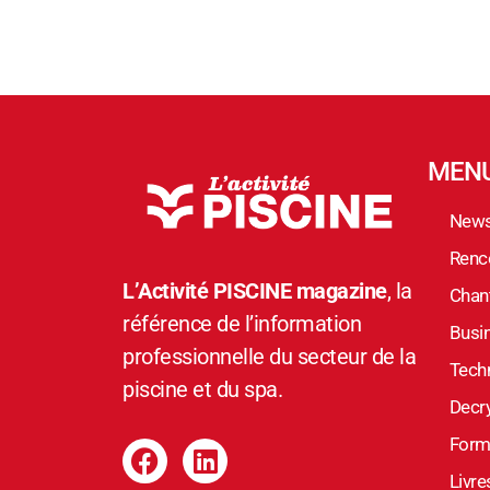
MEN
New
Renc
L’Activité PISCINE magazine
, la
Chant
référence de l’information
Busi
professionnelle du secteur de la
Tech
piscine et du spa.
Decr
Form
Livre