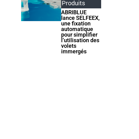
Produits
ABRIBLUE
lance SELFEEX,
une fixation
automatique
pour simplifier
l’utilisation des
volets
Produits
Produits
immergés
AstralPool
Cocktail
étoffe sa
Piscine lance
gamme de
Tiki Mini, une
couvertures
mini-piscine
automatiques
compacte et
hors-sol
design