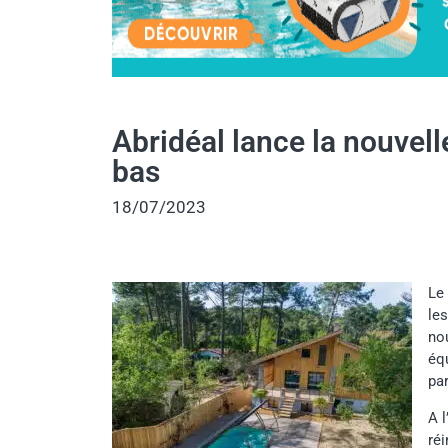
Abridéal lance la nouvell
bas
18/07/2023
Le 
le
no
équ
pa
A 
réi