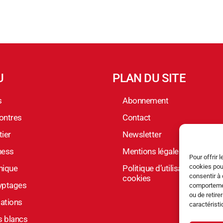
U
PLAN DU SITE
s
Abonnement
ontres
Contact
ier
Newsletter
ness
Mentions légales
Pour offrir 
cookies pou
nique
Politique d’utilisation des
consentir à 
cookies
yptages
comportement
ou de retire
ations
caractéristi
s blancs