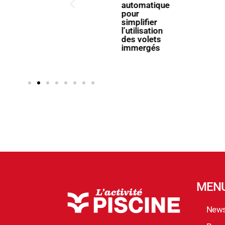
Centre
automatique
Aquatique
pour
Olympique
simplifier
avec ses
l’utilisation
pompes à
des volets
chaleur
immergés
Poolex
MegaLine Fi
MEN
New