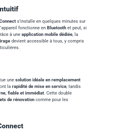
ntuitif
 Connect
s’installe en quelques minutes sur
L’appareil fonctionne en
Bluetooth
et peut, si
Grâce à une
application mobile dédiée
, la
airage
devient accessible à tous, y compris
iculières.
itue une
solution idéale en remplacement
ront la
rapidité de mise en service
, tandis
ne, fiable et immédiat
. Cette double
jets de rénovation
comme pour les
 Connect