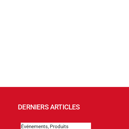
automatiques
compacte et
hors-sol
design
DERNIERS ARTICLES
Événements
,
Produits