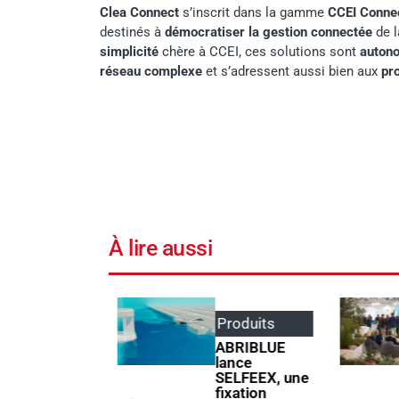
Clea Connect
s’inscrit dans la gamme
CCEI Conne
destinés à
démocratiser la gestion connectée
de l
simplicité
chère à CCEI, ces solutions sont
auton
réseau complexe
et s’adressent aussi bien aux
pr
À lire aussi
Événements
,
Produits
Produits
ABRIBLUE
lance
Poolstar
SELFEEX, une
quipe le
fixation