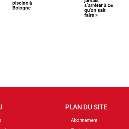
jamais
piscine à
s’arrêter à ce
Bologne
qu’on sait
faire »
U
PLAN DU SITE
s
Abonnement