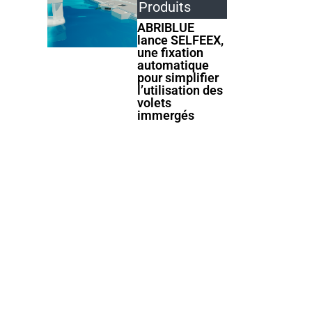
Produits
ABRIBLUE
lance SELFEEX,
une fixation
automatique
pour simplifier
l’utilisation des
volets
immergés