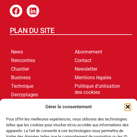
PLAN DU SITE
News
Abonnement
Rencontres
Contact
Chantier
Newsletter
Business
Mentions légales
Technique
Politique d’utilisation
des cookies
Decryptages
Formations
Gérer le consentement
Livres blancs
Pour offrir les meilleures expériences, nous utilisons des technologies
telles que les cookies pour stocker et/ou accéder aux informations des
DERNIERS ARTICLES
appareils. Le fait de consentir à ces technologies nous permettra de
traiter des données telles que le comportement de navigation ou les ID