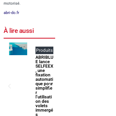
motorisé.
abri-do.fr
À lire aussi
Produits
Événem
ents
ABRIBLU
E lance
ForumPi
SELFEEX
scine
, une
2027
fixation
donne
automati
rendez-
que pour
vous à la
simplifie
filière
r
piscine à
l’utilisati
Bologne
on des
volets
immergé
s