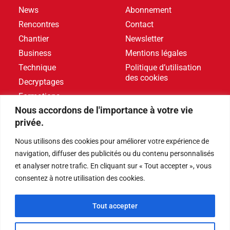
News
Abonnement
Rencontres
Contact
Chantier
Newsletter
Business
Mentions légales
Technique
Politique d’utilisation
des cookies
Decryptages
Formations
Nous accordons de l'importance à votre vie
Livres blancs
privée.
DERNIERS ARTICLES
Nous utilisons des cookies pour améliorer votre expérience de
navigation, diffuser des publicités ou du contenu personnalisés
et analyser notre trafic. En cliquant sur « Tout accepter », vous
Événements
,
Produits
consentez à notre utilisation des cookies.
Poolstar équipe le Centre Aquatique Olympique avec
ses pompes à chaleur Poolex MegaLine Fi
Tout accepter
Produits