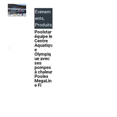
Événem
Produits
ents
,
ABRIBLU
E lance
Produits
SELFEEX
Poolstar
, une
équipe le
fixation
Centre
automati
Aquatiqu
que pour
e
simplifie
Olympiq
r
ue avec
l’utilisati
ses
on des
pompes
volets
à chaleur
immergé
Poolex
s
MegaLin
e Fi