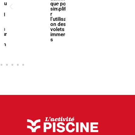
rendez-
que pour
vous à la
simplifie
filière
r
piscine à
l’utilisati
Bologne
on des
volets
immergé
s