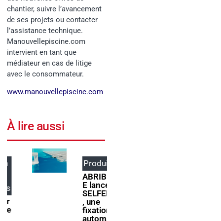
chantier, suivre l’avancement
de ses projets ou contacter
l’assistance technique.
Manouvellepiscine.com
intervient en tant que
médiateur en cas de litige
avec le consommateur.
www.manouvellepiscine.com
À lire aussi
Produits
Événem
ents
ABRIBLU
E lance
ForumPi
SELFEEX
scine
, une
2027
fixation
donne
automati