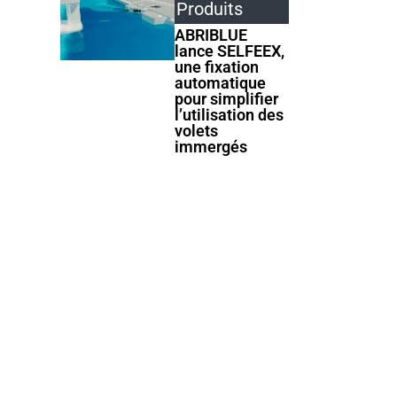
Produits
ABRIBLUE
lance SELFEEX,
une fixation
automatique
pour simplifier
l’utilisation des
volets
immergés